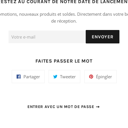
RESTEZ AU COURANT DE NOTRE DATE DE LANCEMEN
motions, nouveaux produits et soldes. Directement dans votre b
de réception.
E-
ENVOYER
mails
FAITES PASSER LE MOT
Partager
Tweeter
Épingler
Partager
Tweeter
Épingler
sur
sur
sur
Facebook
Twitter
Pinteres
ENTRER AVEC UN MOT DE PASSE